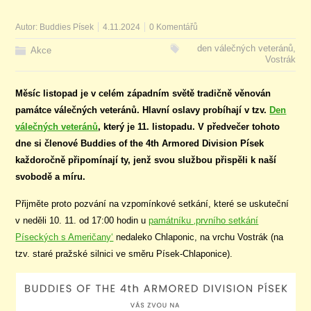
Autor:
Buddies Písek
4.11.2024
0 Komentářů
den válečných veteránů
,
Akce
Vostrák
Měsíc listopad je v celém západním světě tradičně věnován
památce válečných veteránů. Hlavní oslavy probíhají v tzv.
Den
válečných veteránů
, který je 11. listopadu. V předvečer tohoto
dne si členové Buddies of the 4th Armored Division Písek
každoročně připomínají ty, jenž svou službou přispěli k naší
svobodě a míru.
Přijměte proto pozvání na vzpomínkové setkání, které se uskuteční
v neděli 10. 11. od 17:00 hodin u
památníku ‚prvního setkání
Píseckých s Američany‘
nedaleko Chlaponic, na vrchu Vostrák (na
tzv. staré pražské silnici ve směru Písek-Chlaponice).