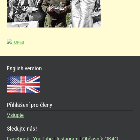
English version
Přihlášení pro členy
Vstupte
Sledujte nás!
Facebook
|
YouTube
|
Instagram
|
Občasník OK4O